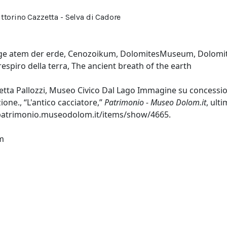
ttorino Cazzetta - Selva di Cadore
ge atem der erde
,
Cenozoikum
,
DolomitesMuseum
,
Dolomi
respiro della terra
,
The ancient breath of the earth
tta Pallozzi, Museo Civico Dal Lago Immagine su concession
ione., “L'antico cacciatore,”
Patrimonio - Museo Dolom.it
, ult
/patrimonio.museodolom.it/items/show/4665
.
m
es-xml
ka-xml