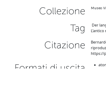
Collezione
Museo Vi
Tag
Der lan
L’antico 
Citazione
Bernarde
riproduz
https:/
Formati di uscita
ato
csv
dcm
json
ome
← Precedente