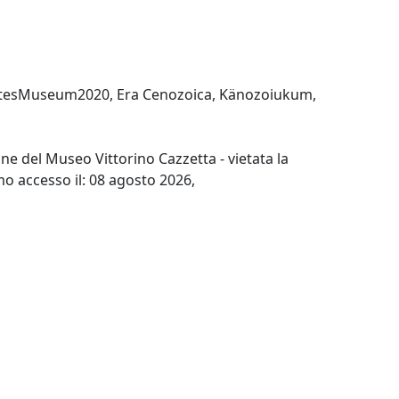
tesMuseum2020
,
Era Cenozoica
,
Känozoiukum
,
e del Museo Vittorino Cazzetta - vietata la
imo accesso il: 08 agosto 2026,
Successivo →