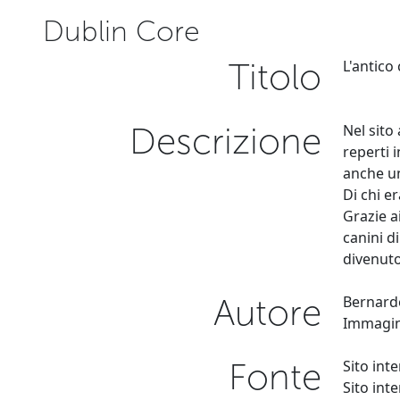
Dublin Core
Titolo
L'antico
Descrizione
Nel sito
reperti i
anche un
Di chi e
Grazie a
canini d
divenut
Autore
Bernarde
Immagine
Fonte
Sito int
Sito int