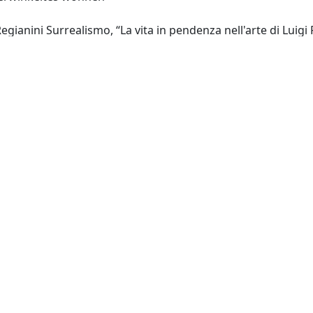
gianini Surrealismo, “La vita in pendenza nell'arte di Luigi 
il: 07 agosto 2026,
https://patrimonio.museodolom.it/item
m
es-xml
ka-xml