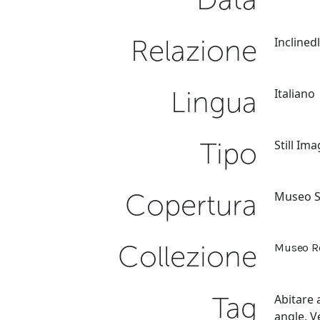
Relazione
Inclined
Lingua
Italiano
Tipo
Still Im
Copertura
Museo Su
Collezione
Museo Re
Tag
Abitare 
angle
,
V