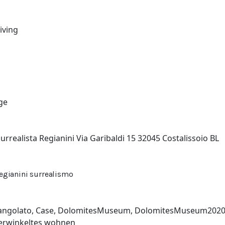
living
age
rrealista Regianini Via Garibaldi 15 32045 Costalissoio BL
gianini surrealismo
angolato
,
Case
,
DolomitesMuseum
,
DolomitesMuseum202
erwinkeltes wohnen