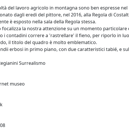
coltà del lavoro agricolo in montagna sono ben espresse nel 
onato dagli eredi del pittore, nel 2016, alla Regola di Costalt
nte è esposto nella sala della Regola stessa.
to focalizza la nostra attenzione su un momento particolare de
 i contadini correre a 'rastrellare' il fieno, per riporlo in lu
rdo, il titolo del quadro è molto emblematico.
endii erbosi in primo piano, con due caratteristici tabié, e su
egianini Surrealismo
ernet museo
k
-08