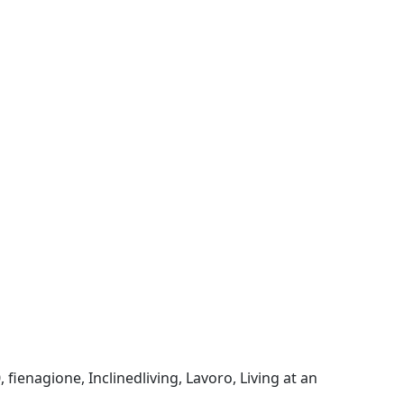
0
,
fienagione
,
Inclinedliving
,
Lavoro
,
Living at an