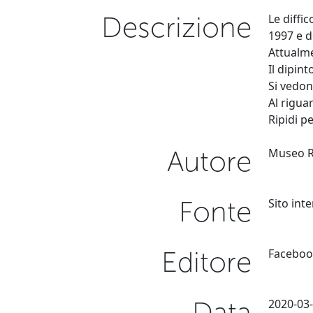
Descrizione
Le diffi
1997 e d
Attualme
Il dipin
Si vedono
Al rigua
Ripidi p
Autore
Museo R
Fonte
Sito int
Editore
Faceboo
Data
2020-03