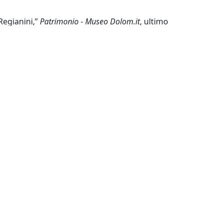
Regianini,”
Patrimonio - Museo Dolom.it
, ultimo
s/show/3721
.