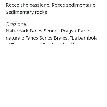
Rocce che passione
,
Rocce sedimentarie
,
Sedimentary rocks
Citazione
Naturpark Fanes Sennes Prags / Parco
naturale Fanes Senes Braies, “La bambola
di Travenanzes,”
Patrimonio - Museo
Dolom.it
, ultimo accesso il: 08 agosto 2026,
https://patrimonio.museodolom.it/items/sh
Formati di uscita
atom
csv
dcmes-xml
json
omeka-xml