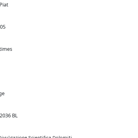
Piat
-05
times
age
32036 BL
ivulgazione Scientifica Dolomiti