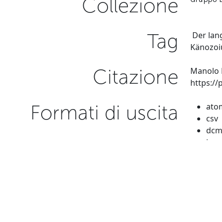
Collezione
Tag
Der lan
Känozo
Citazione
Manolo P
https:/
Formati di uscita
ato
csv
dcm
json
ome
Geolocation
+