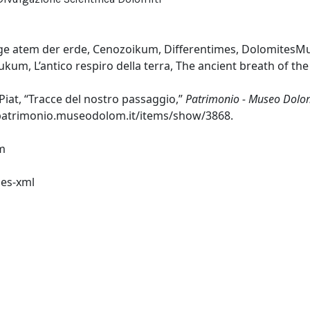
ge atem der erde
,
Cenozoikum
,
Differentimes
,
DolomitesM
iukum
,
L’antico respiro della terra
,
The ancient breath of the
iat, “Tracce del nostro passaggio,”
Patrimonio - Museo Dolom
/patrimonio.museodolom.it/items/show/3868
.
m
es-xml
ka-xml