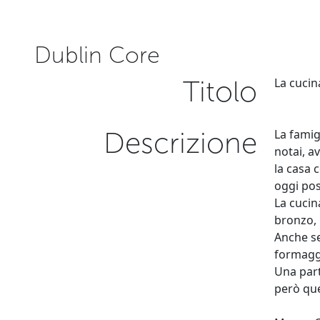
Dublin Core
Titolo
La cucin
Descrizione
La famig
notai, a
la casa 
oggi pos
La cucin
bronzo, 
Anche se
formaggi
Una part
però que