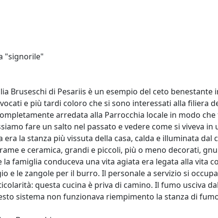
a "signorile"
lia Bruseschi di Pesariis è un esempio del ceto benestante in
vvocati e più tardi coloro che si sono interessati alla filier
completamente arredata alla Parrocchia locale in modo che
siamo fare un salto nel passato e vedere come si viveva in u
a era la stanza più vissuta della casa, calda e illuminata dal 
rame e ceramica, grandi e piccoli, più o meno decorati, gnu
 la famiglia conduceva una vita agiata era legata alla vita co
o e le zangole per il burro. Il personale a servizio si occupa
icolarità: questa cucina è priva di camino. Il fumo usciva dal
sto sistema non funzionava riempimento la stanza di fumo 