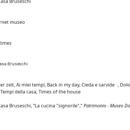
asa Bruseschi
ernet museo
times
sa Bruseschi
r zeit
,
Ai miei tempi
,
Back in my day
,
Cieda e sarvide
,
Dol
,
Tempi della casa
,
Times of the house
sa Bruseschi, “La cucina "signorile",”
Patrimonio - Museo Do
/patrimonio.museodolom.it/items/show/4033.
m