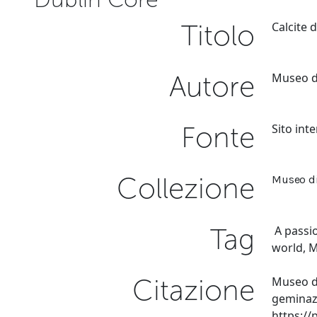
Titolo
Calcite 
Autore
Museo di
Fonte
Sito int
Collezione
Museo di
Tag
A passio
world
,
M
Citazione
Museo di
geminazi
https:/