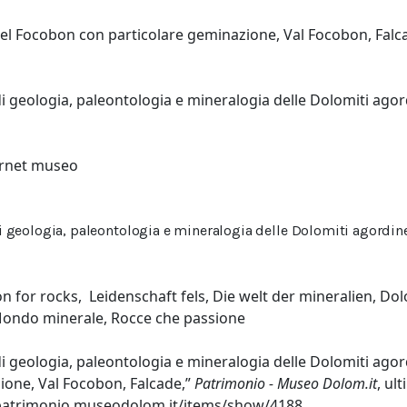
del Focobon con particolare geminazione, Val Focobon, Falc
 geologia, paleontologia e mineralogia delle Dolomiti agor
ernet museo
 geologia, paleontologia e mineralogia delle Dolomiti agordin
n for rocks
,
Leidenschaft fels
,
Die welt der mineralien
,
Dol
ondo minerale
,
Rocce che passione
 geologia, paleontologia e mineralogia delle Dolomiti agord
one, Val Focobon, Falcade,”
Patrimonio - Museo Dolom.it
, ul
/patrimonio.museodolom.it/items/show/4188
.