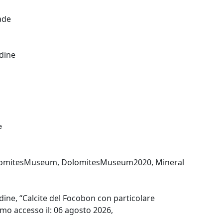
ade
dine
e
omitesMuseum
,
DolomitesMuseum2020
,
Mineral
ine, “Calcite del Focobon con particolare
timo accesso il: 06 agosto 2026,