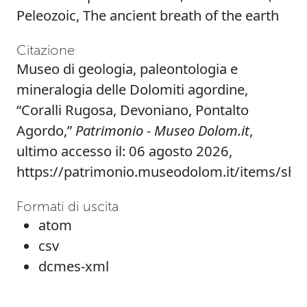
Peleozoic
,
The ancient breath of the earth
Citazione
Museo di geologia, paleontologia e
mineralogia delle Dolomiti agordine,
“Coralli Rugosa, Devoniano, Pontalto
Agordo,”
Patrimonio - Museo Dolom.it
,
ultimo accesso il: 06 agosto 2026,
https://patrimonio.museodolom.it/items/sh
Formati di uscita
atom
csv
dcmes-xml
json
omeka-xml