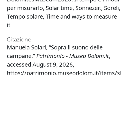
per misurarlo
,
Solar time
,
Sonnezeit
,
Soreli
,
Tempo solare
,
Time and ways to measure
it
Citazione
Manuela Solari, “Sopra il suono delle
campane,”
Patrimonio - Museo Dolom.it
,
accessed August 9, 2026,
https://patrimonio.museodolom.it/items/sh
Formati di uscita
atom
csv
dcmes-xml
json