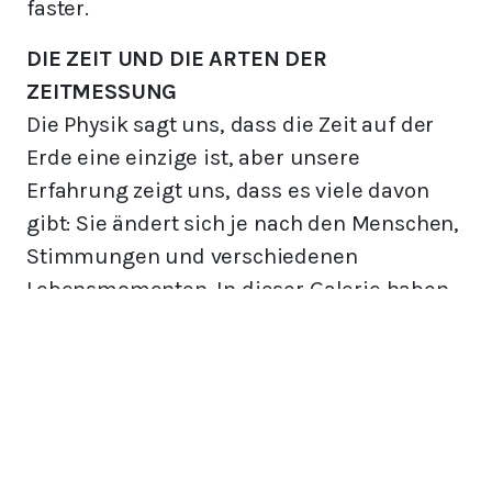
faster.
DIE ZEIT UND DIE ARTEN DER
ZEITMESSUNG
Die Physik sagt uns, dass die Zeit auf der
Erde eine einzige ist, aber unsere
Erfahrung zeigt uns, dass es viele davon
gibt: Sie ändert sich je nach den Menschen,
Stimmungen und verschiedenen
Lebensmomenten. In dieser Galerie haben
wir vier Arten von Zeitmessungen in den
Dolomiten festgehalten: die von der Sonne
vorgegebene Zeit, die vom Wasser
bestimmte Zeit, die mechanische Zeit und
der zeitgenössische Begriff von Zeit, der
uns dazu nötigt, immer schneller zu leben.