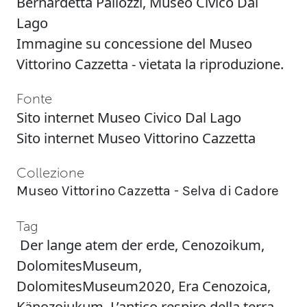
Bernardetta Pallozzi, Museo Civico Dal
Lago
Immagine su concessione del Museo
Vittorino Cazzetta - vietata la riproduzione.
Fonte
Sito internet
Museo Civico Dal Lago
Sito internet
Museo Vittorino Cazzetta
Collezione
Museo Vittorino Cazzetta - Selva di Cadore
Tag
Der lange atem der erde
,
Cenozoikum
,
DolomitesMuseum
,
DolomitesMuseum2020
,
Era Cenozoica
,
Känozoiukum
,
L’antico respiro della terra
,