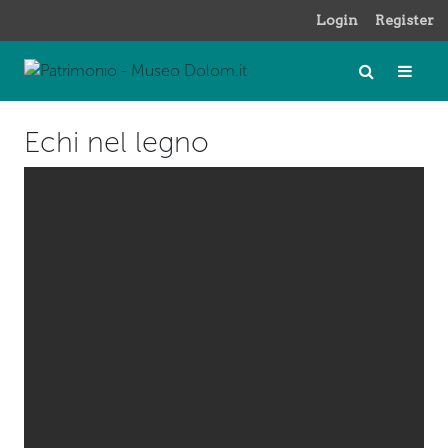
Login
Register
Echi nel legno