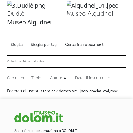
Dudlè
Museo Algudnei
Museo Algudnei
Sfoglia
Sfoglia per tag
Cerca fra i documenti
Collezione: Museo Algudnei
Ordina per
Titolo
Autore
Data di inserimento
Formati di uscita
atom
,
csv
,
dcmes-xml
,
json
,
omeka-xml
,
rss2
Associazione internazionale DOLOM.IT