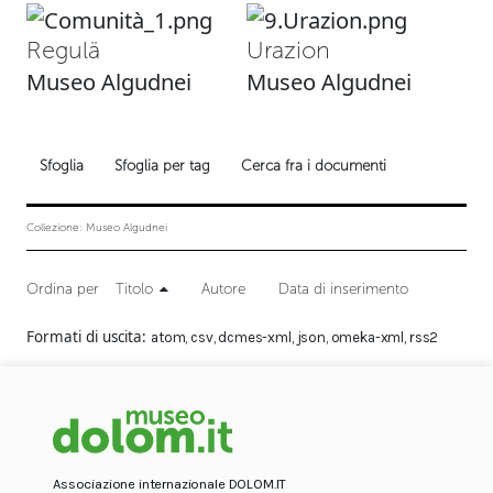
Regulä
Urazion
Museo Algudnei
Museo Algudnei
Sfoglia
Sfoglia per tag
Cerca fra i documenti
Collezione: Museo Algudnei
Ordina per
Titolo
Autore
Data di inserimento
Formati di uscita
atom
,
csv
,
dcmes-xml
,
json
,
omeka-xml
,
rss2
Associazione internazionale DOLOM.IT