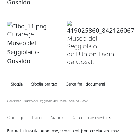
Gosaldo
Curarege
Museo del
Museo del
Seggiolaio
Seggiolaio -
dell'Union Ladin
Gosaldo
da Gosàlt.
Sfoglia
Sfoglia per tag
Cerca fra i documenti
Collezione: Museo del Seggiolaio dell'Union Ladin da Gosàlt.
Ordina per
Titolo
Autore
Data di inserimento
Formati di uscita
atom
,
csv
,
dcmes-xml
,
json
,
omeka-xml
,
rss2