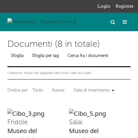
Login
Register
Documenti (8 in totale)
Sfoglia
Sfoglia per tag
Cerca fra i documenti
Collezione: Museo del Seggiolaio dell'Union Ladin da Gosàlt.
Ordina per
Titolo
Autore
Data di inserimento
Frìdole
Salai
Museo del
Museo del