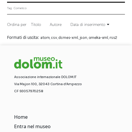
Tag: Comelico
Ordina per
Titolo
Autore
Data di inserimento
Formati di uscita
atom
,
csv
,
dcmes-xml
,
json
,
omeka-xml
,
rss2
Associazione internazionale DOLOM.IT
Via Majon 100, 32043 Cortina d'Ampezzo
CF 93057970258
Home
Entra nel museo