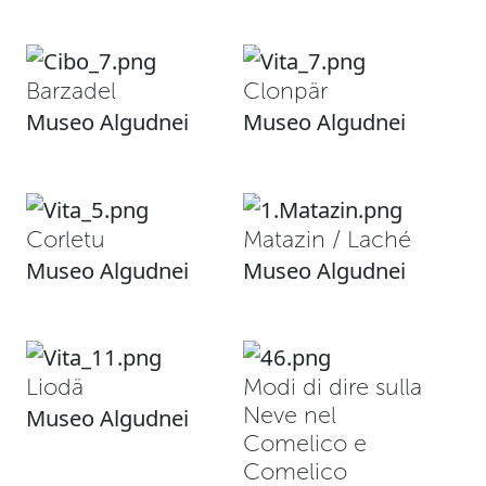
Barzadel
Clonpär
Museo Algudnei
Museo Algudnei
Corletu
Matazin / Laché
Museo Algudnei
Museo Algudnei
Liodä
Modi di dire sulla
Neve nel
Museo Algudnei
Comelico e
Comelico