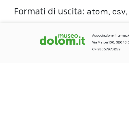
Formati di uscita
atom
,
csv
Associazione internaz
Via Majon 100, 32043 
CF 93057970258
© Associazione internazionale Dolom.it