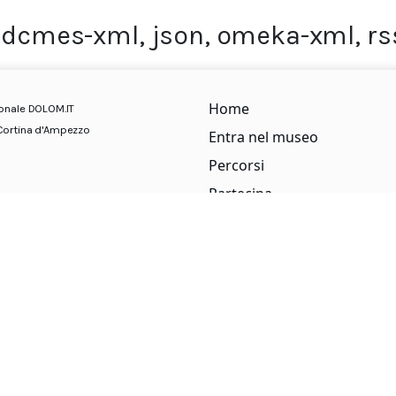
,
dcmes-xml
,
json
,
omeka-xml
,
rs
Home
ionale DOLOM.IT
Cortina d'Ampezzo
Entra nel museo
Percorsi
Partecipa
Team e Partner
Contatti
Privacy Policy
Cookie policy