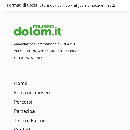
Formati di uscita
atom
,
csv
,
dcmes-xml
,
json
,
omeka-xml
,
rss2
Associazione internazionale DOLOM.IT
Via Majon 100, 32043 Cortina d'Ampezzo
CF 93057970258
Home
Entra nel museo
Percorsi
Partecipa
Team e Partner
Contatti