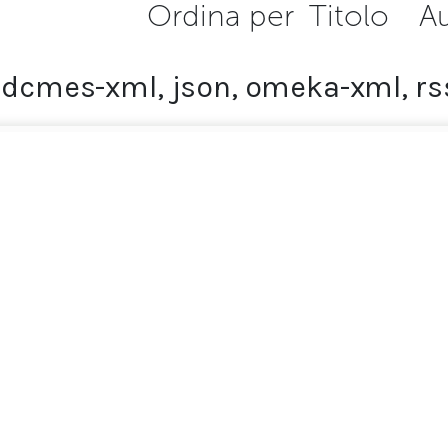
Ordina per
Titolo
A
,
dcmes-xml
,
json
,
omeka-xml
,
rs
Home
ionale DOLOM.IT
Cortina d'Ampezzo
Entra nel museo
Percorsi
Partecipa
Team e Partner
Contatti