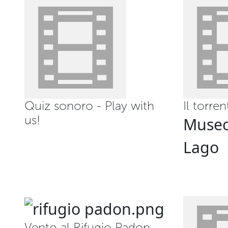
Quiz sonoro - Play with
Il torren
us!
Museo
Lago
Vento al Rifugio Padon