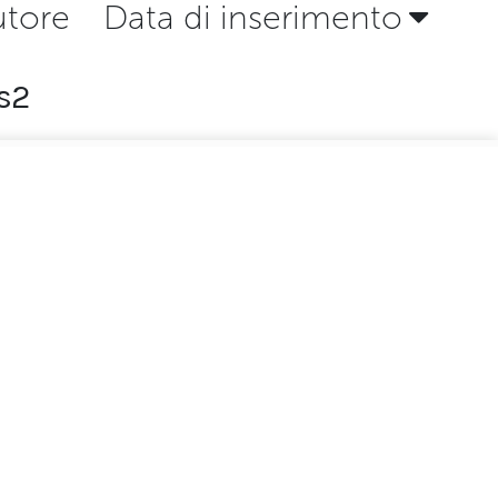
utore
Data di inserimento
s2
Seguici su