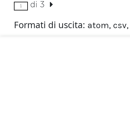
di 3
Formati di uscita
atom
,
csv
Associazione internaz
Via Majon 100, 32043 
CF 93057970258