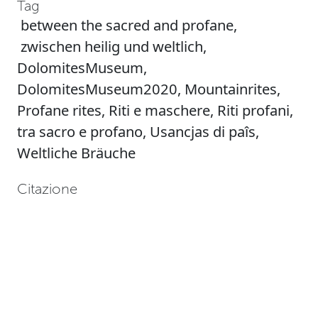
Tag
between the sacred and profane
,
zwischen heilig und weltlich
,
DolomitesMuseum
,
DolomitesMuseum2020
,
Mountainrites
,
Profane rites
,
Riti e maschere
,
Riti profani
,
tra sacro e profano
,
Usancjas di paîs
,
Weltliche Bräuche
Citazione
Fondazione Dolomites UNESCO, “La Festa
dei Coscritti,”
Patrimonio - Museo Dolom.it
,
ultimo accesso il: 07 agosto 2026,
https://patrimonio.museodolom.it/items/sh
Formati di uscita