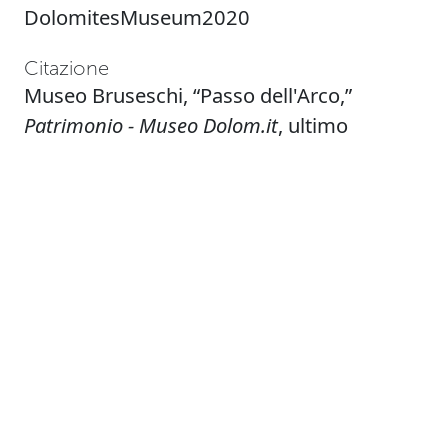
DolomitesMuseum2020
Citazione
Museo Bruseschi, “Passo dell'Arco,”
Patrimonio - Museo Dolom.it
, ultimo
accesso il: 07 agosto 2026,
https://patrimonio.museodolom.it/items/sh
Formati di uscita
atom
csv
dcmes-xml
json
omeka-xml
Geolocation