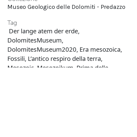
Museo Geologico delle Dolomiti - Predazzo
Tag
Der lange atem der erde
,
DolomitesMuseum
,
DolomitesMuseum2020
,
Era mesozoica
,
Fossili
,
L’antico respiro della terra
,
Mesozoic
,
Mesozoikum
,
Prima delle
montagne
,
The ancient breath of the earth
Citazione
MUSE - Museo delle Scienze, “Naticopsis ,”
Patrimonio - Museo Dolom.it
, accessed
August 9, 2026,
https://patrimonio.museodolom.it/items/sh