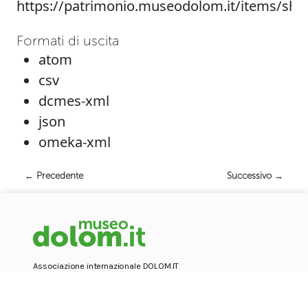
https://patrimonio.museodolom.it/items/sh
Formati di uscita
atom
csv
dcmes-xml
json
omeka-xml
← Precedente
Successivo →
Associazione internazionale DOLOM.IT
Via Majon 100, 32043 Cortina d'Ampezzo
CF 93057970258