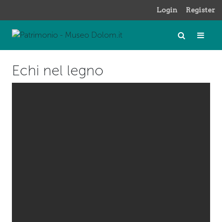
Login
Register
Echi nel legno