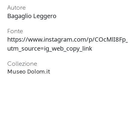
Autore
Bagaglio Leggero
Fonte
https://www.instagram.com/p/COcMlI8Fp_R/
utm_source=ig_web_copy_link
Collezione
Museo Dolom.it
Tag
2021
,
DolomitesMuseum
,
DolomitesMuseum2021
,
Dolomiti a passo
lento
,
GeschichtenZuFuss
,
StorieaPiedi
,
WalkingTales