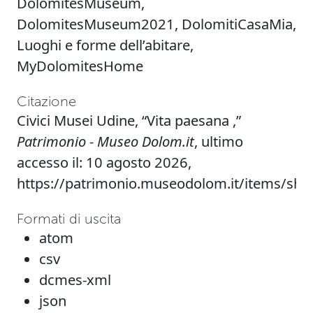
DolomitesMuseum
,
DolomitesMuseum2021
,
DolomitiCasaMia
,
Luoghi e forme dell’abitare
,
MyDolomitesHome
Citazione
Civici Musei Udine, “Vita paesana ,”
Patrimonio - Museo Dolom.it
, ultimo
accesso il: 10 agosto 2026,
https://patrimonio.museodolom.it/items/sh
Formati di uscita
atom
csv
dcmes-xml
json