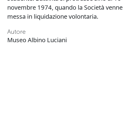
novembre 1974, quando la Società venne
messa in liquidazione volontaria.
Autore
Museo Albino Luciani
Fonte
https://siusa.archivi.beniculturali.it/cgi-
bin/siusa/pagina.pl?
TipoPag=prodente&Chiave=60028
Data
1888-1980
Collezione
Museo Papa Albino Luciani MUSAL