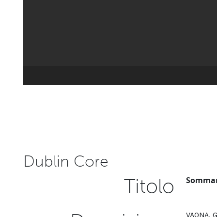
Dublin Core
Titolo
Sommari
VAONA, G