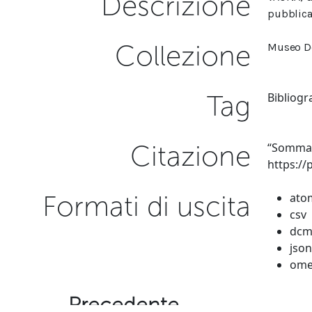
Descrizione
pubblica
Collezione
Museo D
Tag
Bibliogr
Citazione
“Sommari
https:/
Formati di uscita
ato
csv
dcm
json
ome
← Precedente