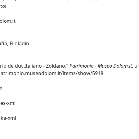
to)
olom.it
afia
,
Filoladin
o de dut Italiano - Zoldano,”
Patrimonio - Museo Dolom.it
, u
/patrimonio.museodolom.it/items/show/5918
.
m
es-xml
ka-xml