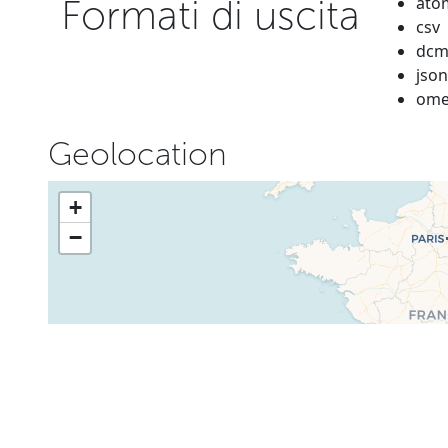
Formati di uscita
ato
csv
dcm
json
ome
Geolocation
+
−