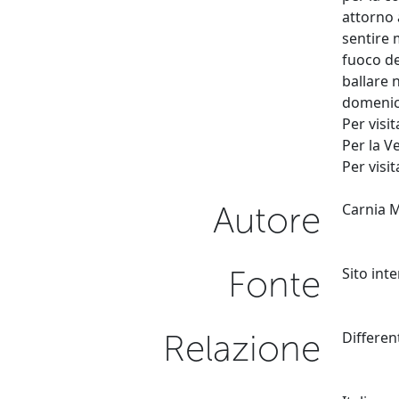
attorno 
sentire 
fuoco de
ballare 
domenica
Per visi
Per la V
Per visi
Autore
Carnia 
Fonte
Sito int
Relazione
Differen