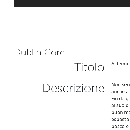
Dublin Core
Titolo
Al tempo
Descrizione
Non serv
anche a 
Fin da g
al suolo
buon mat
esposto 
bosco e 