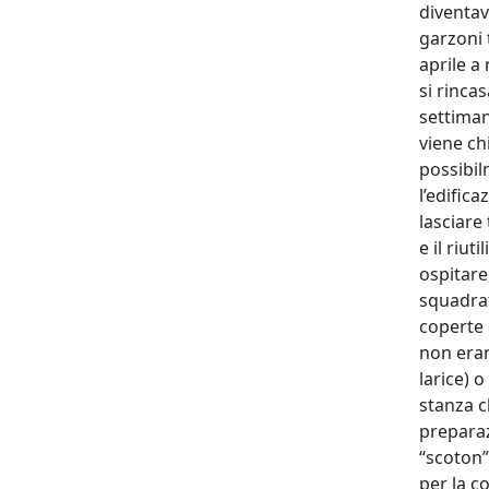
diventav
garzoni t
aprile a
si rincas
settiman
viene ch
possibil
l’edific
lasciare
e il riu
ospitare
squadrat
coperte 
non eran
larice) 
stanza c
preparaz
“scoton”
per la c