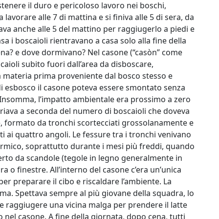
tenere il duro e pericoloso lavoro nei boschi,
lavorare alle 7 di mattina e si finiva alle 5 di sera, da
ava anche alle 5 del mattino per raggiugerlo a piedi e
sa i boscaioli rientravano a casa solo alla fine della
cena? e dove dormivano? Nel casone (“casòn” come
caioli subito fuori dall’area da disboscare,
ta materia prima proveniente dal bosco stesso e
ri di esbosco il casone poteva essere smontato senza
ri. Insomma, l’impatto ambientale era prossimo a zero
 variava a seconda del numero di boscaioli che doveva
re, formato da tronchi scortecciati grossolanamente e
i ai quattro angoli. Le fessure tra i tronchi venivano
rmico, soprattutto durante i mesi più freddi, quando
perto da scandole (tegole in legno generalmente in
ra o finestre. All’interno del casone c’era un’unica
er preparare il cibo e riscaldare l’ambiente. La
sima. Spettava sempre al più giovane della squadra, lo
o e raggiugere una vicina malga per prendere il latte
 nel casone. A fine della giornata, dopo cena, tutti