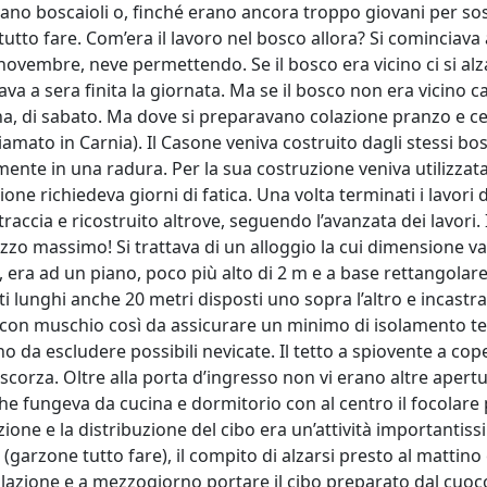
ano boscaioli o, finché erano ancora troppo giovani per sos
utto fare. Com’era il lavoro nel bosco allora? Si cominciava a 
 novembre, neve permettendo. Se il bosco era vicino ci si alz
ava a sera finita la giornata. Ma se il bosco non era vicino ca
a, di sabato. Ma dove si preparavano colazione pranzo e 
iamato in Carnia). Il Casone veniva costruito dagli stessi bos
mente in una radura. Per la sua costruzione veniva utilizza
azione richiedeva giorni di fatica. Una volta terminati i lavo
 traccia e ricostruito altrove, seguendo l’avanzata dei lavo
tilizzo massimo! Si trattava di un alloggio la cui dimensione
, era ad un piano, poco più alto di 2 m e a base rettangola
i lunghi anche 20 metri disposti uno sopra l’altro e incastrat
con muschio così da assicurare un minimo di isolamento te
o da escludere possibili nevicate. Il tetto a spiovente a co
o scorza. Oltre alla porta d’ingresso non vi erano altre apertu
he fungeva da cucina e dormitorio con al centro il focolare p
ione e la distribuzione del cibo era un’attività importantis
 (garzone tutto fare), il compito di alzarsi presto al mattin
olazione e a mezzogiorno portare il cibo preparato dal cuoco