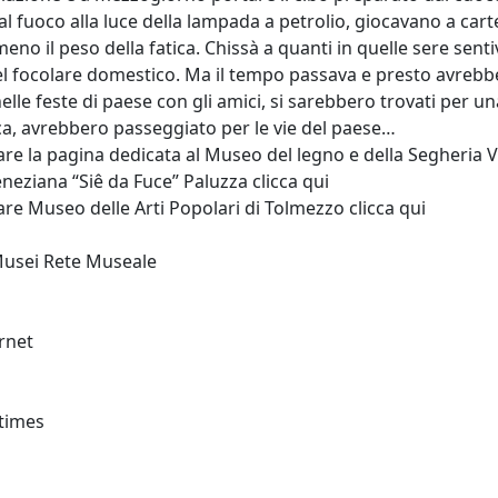
al fuoco alla luce della lampada a petrolio, giocavano a car
meno il peso della fatica. Chissà a quanti in quelle sere senti
l focolare domestico. Ma il tempo passava e presto avrebbero
nelle feste di paese con gli amici, si sarebbero trovati per u
, avrebbero passeggiato per le vie del paese…
tare la pagina dedicata al Museo del legno e della Segheria V
eneziana “Siê da Fuce” Paluzza clicca
qui
tare Museo delle Arti Popolari di Tolmezzo clicca
qui
Musei Rete Museale
ernet
times