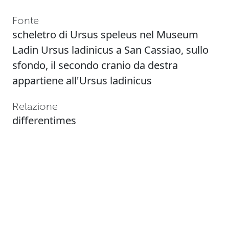
Fonte
scheletro di Ursus speleus nel Museum
Ladin Ursus ladinicus a San Cassiao, sullo
sfondo, il secondo cranio da destra
appartiene all'Ursus ladinicus
Relazione
differentimes
Collezione
Museum Ladin Ciastel de Tor y Ursus
ladinicus
Tag
Der lange atem der erde
,
Cenozoikum
,