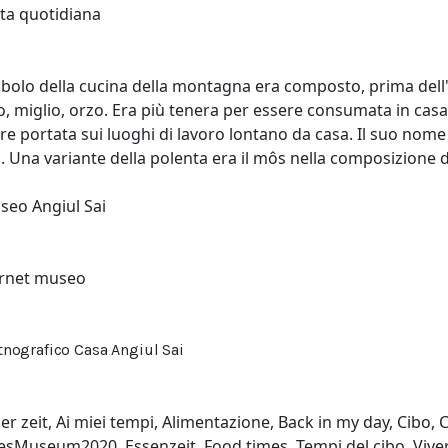
ta quotidiana
bolo della cucina della montagna era composto, prima dell'i
, miglio, orzo. Era più tenera per essere consumata in casa 
re portata sui luoghi di lavoro lontano da casa. Il suo nom
. Una variante della polenta era il môs nella composizione del
seo Angiul Sai
ernet museo
nografico Casa Angiul Sai
r zeit
,
Ai miei tempi
,
Alimentazione
,
Back in my day
,
Cibo
,
C
tesMuseum2020
,
Essenzeit
,
Food times
,
Tempi del cibo
,
Vive