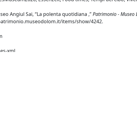
eo Angiul Sai, “La polenta quotidiana ,”
Patrimonio - Museo 
/patrimonio.museodolom.it/items/show/4242.
m
es-xml
ka-xml
Home
ionale DOLOM.IT
Cortina d'Ampezzo
Entra nel museo
Percorsi