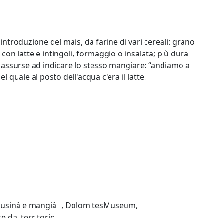
ntroduzione del mais, da farine di vari cereali: grano
con latte e intingoli, formaggio o insalata; più dura
e assurse ad indicare lo stesso mangiare: “andiamo a
 quale al posto dell'acqua c'era il latte.
usinâ e mangiâ
,
DolomitesMuseum
,
re dal territorio