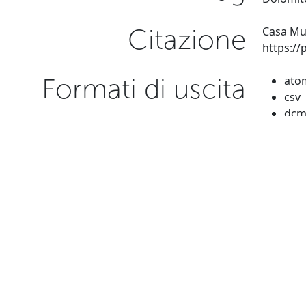
Citazione
Casa Mus
https:/
Formati di uscita
ato
csv
dcm
json
ome
← Precedente
Associazione internaz
Via Majon 100, 32043 
CF 93057970258