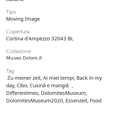
Tipo
Moving Image
Copertura
Cortina d'Ampezzo 32043 BL
Collezione
Museo Dolom.it
Tag
Zu meiner zeit
,
Ai miei tempi
,
Back in my
day
,
Cibo
,
Cusinâ e mangiâ
,
Differentimes
,
DolomitesMuseum
,
DolomitesMuseum2020
,
Essenzeit
,
Food
times
,
Tempi del cibo