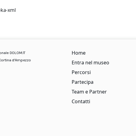
ka-xml
Home
ionale DOLOM.IT
Cortina d'Ampezzo
Entra nel museo
Percorsi
Partecipa
Team e Partner
Contatti