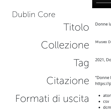
Dublin Core
Titolo
Donne la
Collezione
Museo D
Tag
2021
,
Do
Citazione
“Donne l
https:/
Formati di uscita
ato
csv
dcm