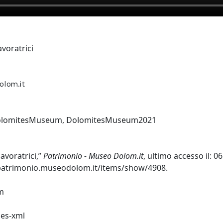
voratrici
olom.it
lomitesMuseum
,
DolomitesMuseum2021
avoratrici,”
Patrimonio - Museo Dolom.it
, ultimo accesso il: 0
/patrimonio.museodolom.it/items/show/4908
.
m
es-xml