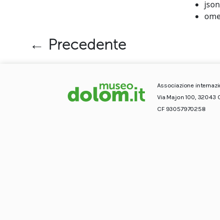
json
ome
← Precedente
Associazione internaz
Via Majon 100, 32043 
CF 93057970258