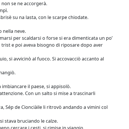
ro non se ne accorgerà.
mpì.
sbrisè su na lasta, con le scarpe chiodate.
 nella neve.
marsi per scaldarsi o forse si era dimenticata un po’
pi trist e poi aveva bisogno di riposare dopo aver
uio, si avvicinò al fuoco. Si accovacciò accanto al
 mangiò.
 imbiancare il paese, si appisolò.
 attenzione. Con un salto si mise a trascinarli
a, Sép de Cionciàile li ritrovò andando a vimini col
i stava bruciando le calze.
 cercare i cesti, si rimise in viaggio.