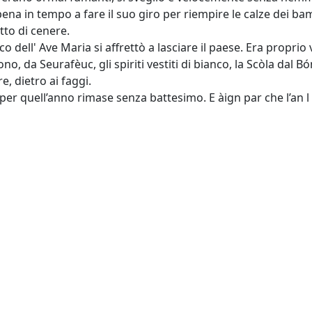
ena in tempo a fare il suo giro per riempire le calze dei b
to di cenere.
co dell' Ave Maria si affrettò a lasciare il paese. Era proprio 
o, da Seurafèuc, gli spiriti vestiti di bianco, la Scòla dal Bó
e, dietro ai faggi.
per quell’anno rimase senza battesimo. E àign par che l’an l 
e Damiani - Associazione Ecomuseo del Vajont - continuità di
emminili nella mitologia
lomitesMuseum
,
DolomitesMuseum2021
,
DoloMythicWo
emminili nell'immaginario