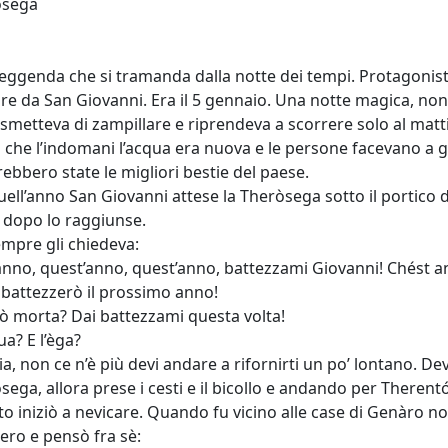
òsega
leggenda che si tramanda dalla notte dei tempi. Protagonista
re da San Giovanni. Era il 5 gennaio. Una notte magica, non
smetteva di zampillare e riprendeva a scorrere solo al matti
a che l’indomani l’acqua era nuova e le persone facevano a g
rebbero state le migliori bestie del paese.
ell’anno San Giovanni attese la Theròsega sotto il portico de
 dopo lo raggiunse.
mpre gli chiedeva:
anno, quest’anno, quest’anno, battezzami Giovanni! Chést 
Ti battezzerò il prossimo anno!
rò morta? Dai battezzami questa volta!
qua? E l’èga?
ia, non ce n’è più devi andare a rifornirti un po’ lontano. De
sega, allora prese i cesti e il bicollo e andando per Therentó
o iniziò a nevicare. Quando fu vicino alle case di Genàro n
iero e pensò fra sè: