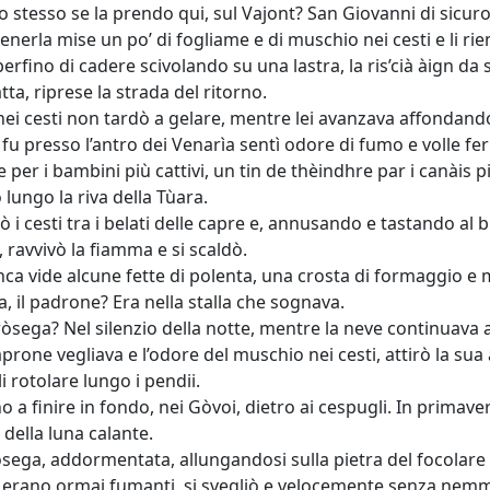
lo stesso se la prendo qui, sul Vajont? San Giovanni di sicu
enerla mise un po’ di fogliame e di muschio nei cesti e li rie
perfino di cadere scivolando su una lastra, la ris’cià àign da 
tta, riprese la strada del ritorno.
nei cesti non tardò a gelare, mentre lei avanzava affondando
u presso l’antro dei Venarìa sentì odore di fumo e volle fer
e per i bambini più cattivi, un tin de thèindhre par i canàis 
 lungo la riva della Tùara.
 i cesti tra i belati delle capre e, annusando e tastando al b
, ravvivò la fiamma e si scaldò.
nca vide alcune fette di polenta, una crosta di formaggio e
a, il padrone? Era nella stalla che sognava.
ròsega? Nel silenzio della notte, mentre la neve continuava a
caprone vegliava e l’odore del muschio nei cesti, attirò la sua
i rotolare lungo i pendii.
 a finire in fondo, nei Gòvoi, dietro ai cespugli. In primaver
 della luna calante.
sega, addormentata, allungandosi sulla pietra del focolare s
rano ormai fumanti, si svegliò e velocemente senza nemmeno