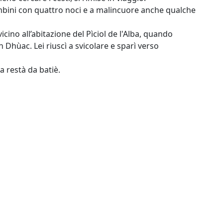
ambini con quattro noci e a malincuore anche qualche
vicino all’abitazione del Pìciol de l'Alba, quando
n Dhùac. Lei riuscì a svicolare e sparì verso
a restà da batiè.
 vita
men
,
DoloMythischeFrauen
,
DonneDoloMitiche
,