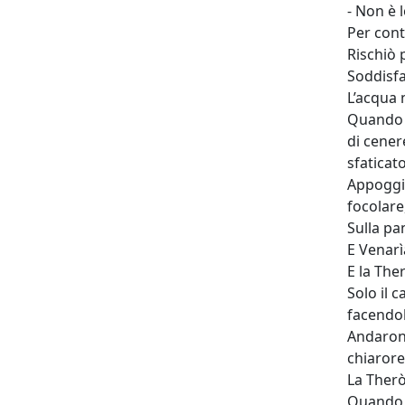
- Non è 
Per cont
Rischiò 
Soddisfa
L’acqua 
Quando f
di cener
sfaticato
Appoggiò
focolare
Sulla pa
E Venarì
E la The
Solo il 
facendol
Andarono
chiarore
La Therò
Quando e