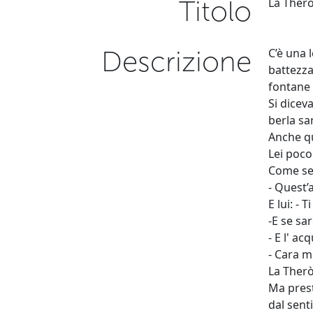
Titolo
La Ther
Descrizione
C’è una 
battezza
fontane 
Si dicev
berla sa
Anche qu
Lei poco
Come se
- Quest’
E lui: - 
-E se sa
- E l' ac
- Cara m
La Therò
Ma prest
dal sent