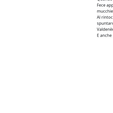
Fece app
mucchiet
Al rintoc
spuntaron
Valdenèr
E anche 
Autore
Fulvia D
Relazione
figure f
Tag
2021
,
Do
Figure f