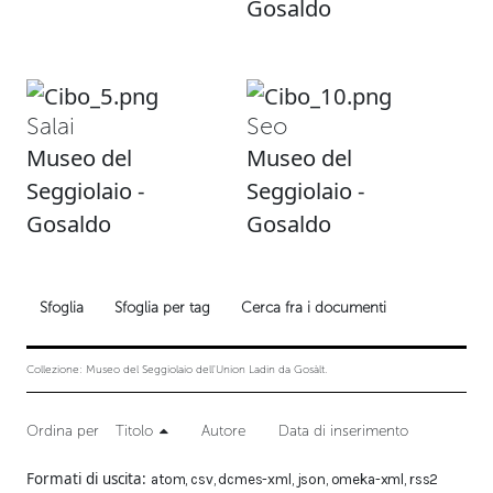
Gosaldo
Salai
Seo
Museo del
Museo del
Seggiolaio -
Seggiolaio -
Gosaldo
Gosaldo
Sfoglia
Sfoglia per tag
Cerca fra i documenti
Collezione: Museo del Seggiolaio dell'Union Ladin da Gosàlt.
Ordina per
Titolo
Autore
Data di inserimento
Formati di uscita
atom
,
csv
,
dcmes-xml
,
json
,
omeka-xml
,
rss2