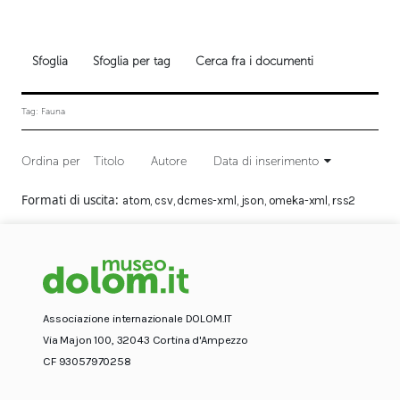
Sfoglia
Sfoglia per tag
Cerca fra i documenti
Tag: Fauna
Ordina per
Titolo
Autore
Data di inserimento
Formati di uscita
atom
,
csv
,
dcmes-xml
,
json
,
omeka-xml
,
rss2
Associazione internazionale DOLOM.IT
Via Majon 100, 32043 Cortina d'Ampezzo
CF 93057970258