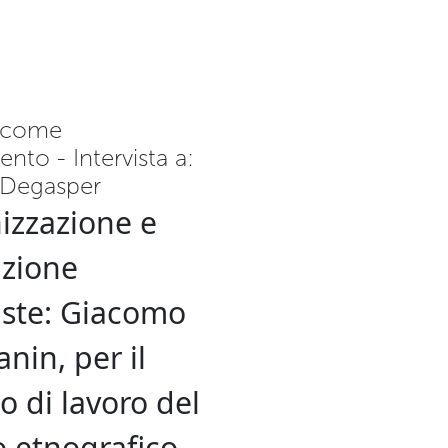
 come
ento - Intervista a:
 Degasper
izzazione e
zione
iste: Giacomo
in, per il
 di lavoro del
 etnografico