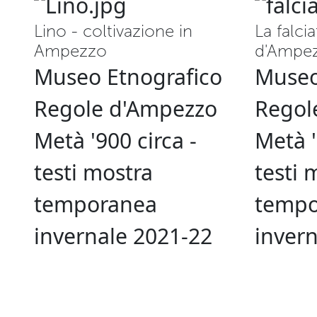
Lino - coltivazione in
La falci
Ampezzo
d'Ampe
Museo Etnografico
Museo
Regole d'Ampezzo
Regol
Metà '900 circa -
Metà '
testi mostra
testi 
temporanea
tempo
invernale 2021-22
inver