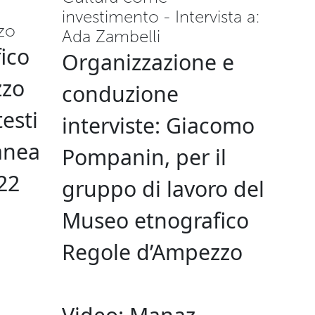
investimento - Intervista a:
zo
Ada Zambelli
ico
Organizzazione e
zzo
conduzione
testi
interviste: Giacomo
anea
Pompanin, per il
22
gruppo di lavoro del
Museo etnografico
Regole d’Ampezzo