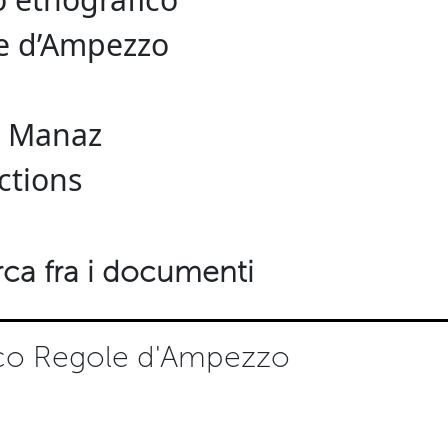
e d’Ampezzo
: Manaz
ctions
ca fra i documenti
ico Regole d'Ampezzo
Ordina per
Titolo
A