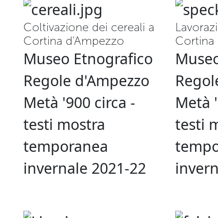
Coltivazione dei cereali a
Lavoraz
Cortina d'Ampezzo
Cortina
Museo Etnografico
Museo
Regole d'Ampezzo
Regol
Metà '900 circa -
Metà '
testi mostra
testi 
temporanea
tempo
invernale 2021-22
inver