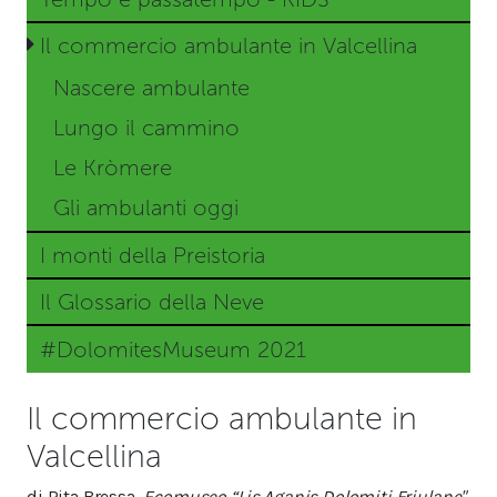
Il commercio ambulante in Valcellina
Nascere ambulante
Lungo il cammino
Le Kròmere
Gli ambulanti oggi
I monti della Preistoria
Il Glossario della Neve
#DolomitesMuseum 2021
Il commercio ambulante in
Valcellina
di Rita Bressa,
Ecomuseo “Lis Aganis Dolomiti Friulane"