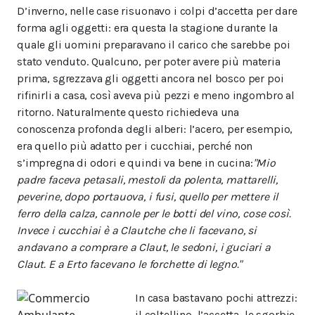
D’inverno, nelle case risuonavo i colpi d’accetta per dare
forma agli oggetti: era questa la stagione
durante la
quale gli uomini preparavano il carico che sarebbe poi
stato vendut
o. Qualcuno, per poter
avere più materia
prima, sgrezzava gli oggetti ancora nel bosco per poi
rifinirli a casa, così aveva
più pezzi e meno ingombro al
ritorno. Naturalmente questo richiedeva una
conoscenza profonda
degli alberi: l’acero, per esempio,
era qu
ello più adatto per i cucchiai, perché non
s’impregna di odori e quindi
va bene in cucina:
"Mio
padre faceva petasali, mestoli da polenta, mattarelli,
peverine, dopo portauova, i fusi, quello per mettere il
ferro della calza, cannole per le botti del vino, cose così.
Invece i cucchiai è a Clautche che li facevano, si
andavano a comprare a Claut, le sedoni, i guciari a
Claut. E a Erto facevano le forchette di legno."
In casa bastavano pochi attrezzi:
il coltellino, l’accetta, le sgorbie